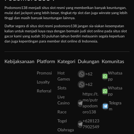
Podomoro138 menjadi situs slot resmi yang memberikan banyak keuntungan,
mulai dari jackpot yang lebih besar, tingkat rtp slot dan juga winrate yang lebih
tinggi dan masih banyak keuntungan lainnya.
Daftar segera di situs slot resmi podomoro138 jangan sia-siakan kesempatan
kalian untuk menjadi kaya raya dengan bermain judi slot online pada situs slot
gacor kami yang sudah 10 puluhan tahun berdiri melayanin segala keperluan
dan juga kepentingan para member slot online di Indonesia.
Kebijaksanaan
Platform
Kategori
Dukungan
Komunitas
Promosi
Hot
Whatsa
+62
Games
pp
Loyalty
+62
Slots
Whatsa
Referral
https://t.
pp
Live
me/putr
Casino
Telegra
apodom
m
Race
oro138
Togel
+628123
7902549
Olahraga