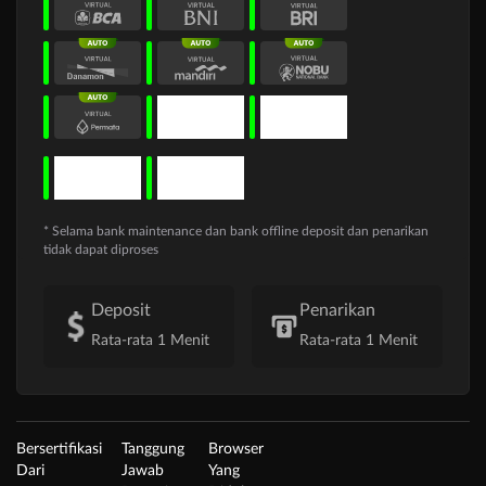
* Selama bank maintenance dan bank offline deposit dan penarikan
tidak dapat diproses
Deposit
Penarikan
Rata-rata 1 Menit
Rata-rata 1 Menit
Bersertifikasi
Tanggung
Browser
Dari
Jawab
Yang