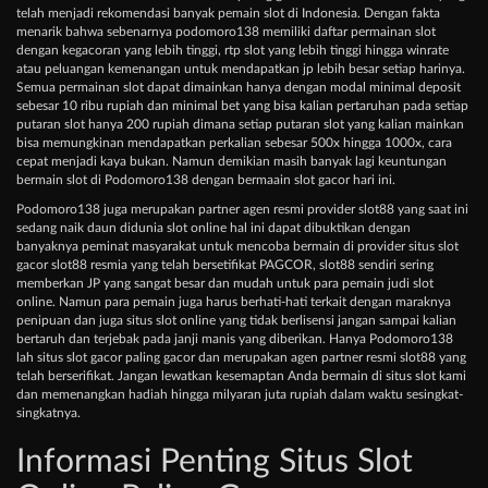
telah menjadi rekomendasi banyak pemain slot di Indonesia. Dengan fakta
menarik bahwa sebenarnya podomoro138 memiliki daftar permainan slot
dengan kegacoran yang lebih tinggi, rtp slot yang lebih tinggi hingga winrate
atau peluangan kemenangan untuk mendapatkan jp lebih besar setiap harinya.
Semua permainan slot dapat dimainkan hanya dengan modal minimal deposit
sebesar 10 ribu rupiah dan minimal bet yang bisa kalian pertaruhan pada setiap
putaran slot hanya 200 rupiah dimana setiap putaran slot yang kalian mainkan
bisa memungkinan mendapatkan perkalian sebesar 500x hingga 1000x, cara
cepat menjadi kaya bukan. Namun demikian masih banyak lagi keuntungan
bermain slot di Podomoro138 dengan bermaain slot gacor hari ini.
Podomoro138 juga merupakan partner agen resmi provider slot88 yang saat ini
sedang naik daun didunia slot online hal ini dapat dibuktikan dengan
banyaknya peminat masyarakat untuk mencoba bermain di provider situs slot
gacor slot88 resmia yang telah bersetifikat PAGCOR, slot88 sendiri sering
memberkan JP yang sangat besar dan mudah untuk para pemain judi slot
online. Namun para pemain juga harus berhati-hati terkait dengan maraknya
penipuan dan juga situs slot online yang tidak berlisensi jangan sampai kalian
bertaruh dan terjebak pada janji manis yang diberikan. Hanya Podomoro138
lah situs slot gacor paling gacor dan merupakan agen partner resmi slot88 yang
telah berserifikat. Jangan lewatkan kesemaptan Anda bermain di situs slot kami
dan memenangkan hadiah hingga milyaran juta rupiah dalam waktu sesingkat-
singkatnya.
Informasi Penting Situs Slot