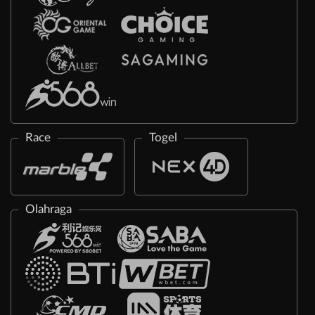
Race
Togel
Olahraga