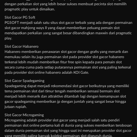
dengan perkalian slot yang lebih besar sukses membuat pecinta slot memilih
pragmatic play untuk dimaikan.
Slot Gacor PG Soft
PGSOFT menjadi salah satu situs slot gacor terbaik yang ada dengan permainan
slot gacor mahjong ways II yang dapat memberikan peluang pemain slot
mendapatkan perkalian yang sangat besar dibandingkan maxwin dari pragmatic
play.
Slot Gacor Habanero
Habanero memberikan penawaran slot gacor dengan grafis yang menarik dan
memukau selain itu juga permainan slot pada provider slot gacor habanero
terkenal lebih mudah memberikan fitur free spin kepada para pemain slot
secara cuma-cuma pada setiap putarannya permainan slot yang paling terkenal
pada provider slot online habanero adalah KOI Gate.
Slot Gacor Spadegaming
Spadegaming dapat menjadi rekomendasi slot gacor berikutnya yang memiliki
tema permainan slot dari timur tengah memberikan sensasi bermain slot
menjadi lebih menarik dan attraktive ditambah lagi dengan kemampuan slot
gacor spadegaming memberikan jp dengan jumlah yang sangat besar hingga
jutaan rupiah.
Slot Gacor Microgaming
Microgaming adalah provider slot gacor yang menjadi salah satu pendiri
permainan slot online pertama kali di dunia yang sukses memberikan terobosan
dalam dunia permainan slot yang hingga saat ini merupakan provider slot gacor
yang memiliki paling banyak koleksi permainan slot diseuruh dunia.