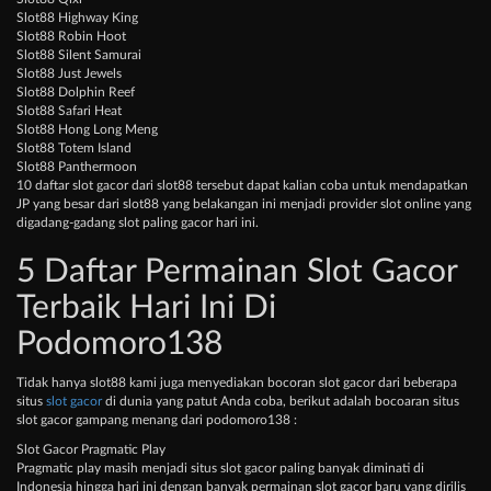
Slot88 Highway King
Slot88 Robin Hoot
Slot88 Silent Samurai
Slot88 Just Jewels
Slot88 Dolphin Reef
Slot88 Safari Heat
Slot88 Hong Long Meng
Slot88 Totem Island
Slot88 Panthermoon
10 daftar slot gacor dari slot88 tersebut dapat kalian coba untuk mendapatkan
JP yang besar dari slot88 yang belakangan ini menjadi provider slot online yang
digadang-gadang slot paling gacor hari ini.
5 Daftar Permainan Slot Gacor
Terbaik Hari Ini Di
Podomoro138
Tidak hanya slot88 kami juga menyediakan bocoran slot gacor dari beberapa
situs
slot gacor
di dunia yang patut Anda coba, berikut adalah bocoaran situs
slot gacor gampang menang dari podomoro138 :
Slot Gacor Pragmatic Play
Pragmatic play masih menjadi situs slot gacor paling banyak diminati di
Indonesia hingga hari ini dengan banyak permainan slot gacor baru yang dirilis