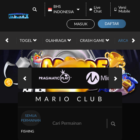
BHS
Live
Versi
Chat
Mobile
INDONESIA
DAFTAR
MASUK
ACE
TOGEL
OLAHRAGA
CRASH GAME
ARCADE
MARIO CLUB
SEMUA
PERMAINAN
FISHING