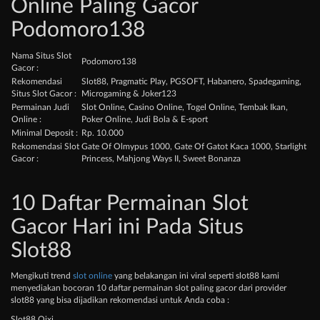
Online Paling Gacor
Podomoro138
Nama Situs Slot
Podomoro138
Gacor :
Rekomendasi
Slot88, Pragmatic Play, PGSOFT, Habanero, Spadegaming,
Situs Slot Gacor :
Microgaming & Joker123
Permainan Judi
Slot Online, Casino Online, Togel Online, Tembak Ikan,
Online :
Poker Online, Judi Bola & E-sport
Minimal Deposit :
Rp. 10.000
Rekomendasi Slot
Gate Of Olmypus 1000, Gate Of Gatot Kaca 1000, Starlight
Gacor :
Princess, Mahjong Ways II, Sweet Bonanza
10 Daftar Permainan Slot
Gacor Hari ini Pada Situs
Slot88
Mengikuti trend
slot online
yang belakangan ini viral seperti slot88 kami
menyediakan bocoran 10 daftar permainan slot paling gacor dari provider
slot88 yang bisa dijadikan rekomendasi untuk Anda coba :
Slot88 Qixi