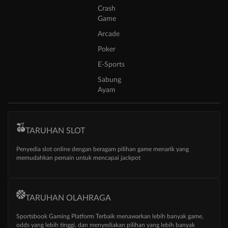
Crash
Game
Arcade
Poker
E-Sports
Sabung
Ayam
TARUHAN SLOT
Penyedia slot online dengan beragam pilihan game menarik yang
memudahkan pemain untuk mencapai jackpot
TARUHAN OLAHRAGA
Sportsbook Gaming Platform Terbaik menawarkan lebih banyak game,
odds yang lebih tinggi, dan menyediakan pilihan yang lebih banyak